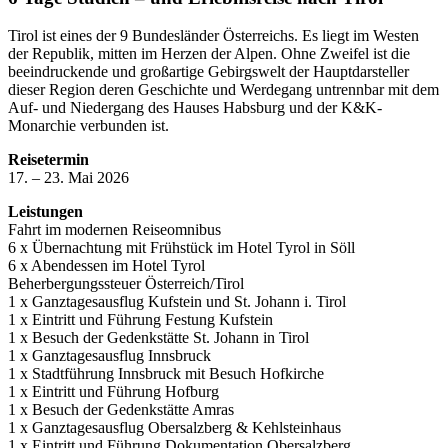
Tirol ist eines der 9 Bundesländer Österreichs. Es liegt im Westen
der Republik, mitten im Herzen der Alpen. Ohne Zweifel ist die
beeindruckende und großartige Gebirgswelt der Hauptdarsteller
dieser Region deren Geschichte und Werdegang untrennbar mit dem
Auf- und Niedergang des Hauses Habsburg und der K&K-
Monarchie verbunden ist.
Reisetermin
17. – 23. Mai 2026
Leistungen
Fahrt im modernen Reiseomnibus
6 x Übernachtung mit Frühstück im Hotel Tyrol in Söll
6 x Abendessen im Hotel Tyrol
Beherbergungssteuer Österreich/Tirol
1 x Ganztagesausflug Kufstein und St. Johann i. Tirol
1 x Eintritt und Führung Festung Kufstein
1 x Besuch der Gedenkstätte St. Johann in Tirol
1 x Ganztagesausflug Innsbruck
1 x Stadtführung Innsbruck mit Besuch Hofkirche
1 x Eintritt und Führung Hofburg
1 x Besuch der Gedenkstätte Amras
1 x Ganztagesausflug Obersalzberg & Kehlsteinhaus
1 x Eintritt und Führung Dokumentation Obersalzberg